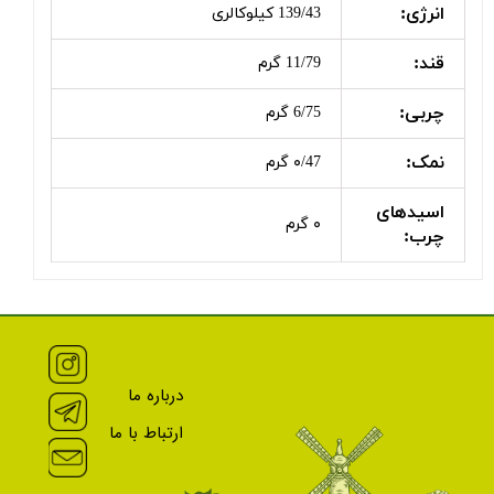
انرژی:
139/43 کیلوکالری
قند:
11/79 گرم
چربی:
6/75 گرم
نمک:
۰/47 گرم
اسیدهای
۰ گرم
چرب:
درباره ما
ارتباط با ما