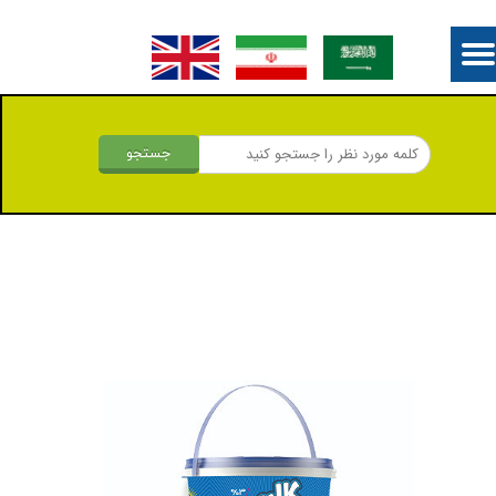
جستجو