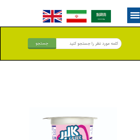
جستجو