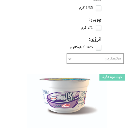
1/35 گرم
چربی:
2/1 گرم
انرژی:
34/5 کیلوکالری
مرتبط‌ترین
خوشمزه لذیذ