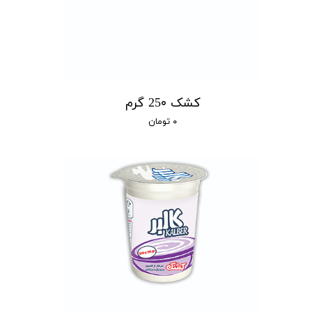
کشک 25۰ گرم
۰ تومان